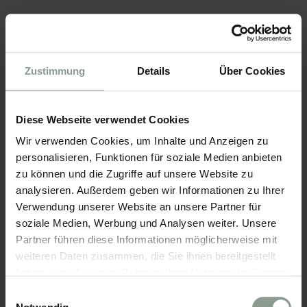
KIND HINZUFÜGEN
Zustimmung
Details
Über Cookies
VERPFLEGUNG*
Diese Webseite verwendet Cookies
Wir verwenden Cookies, um Inhalte und Anzeigen zu
ZIMMERKATEGORIE*
personalisieren, Funktionen für soziale Medien anbieten
zu können und die Zugriffe auf unsere Website zu
analysieren. Außerdem geben wir Informationen zu Ihrer
Verwendung unserer Website an unsere Partner für
soziale Medien, Werbung und Analysen weiter. Unsere
ZIMMER HINZUFÜGEN
Partner führen diese Informationen möglicherweise mit
weiteren Daten zusammen, die Sie ihnen bereitgestellt
haben oder die sie im Rahmen Ihrer Nutzung der Dienste
gesammelt haben.
Einwilligungsauswahl