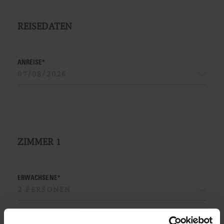
REISEDATEN
ANREISE*
ZIMMER
1
ERWACHSENE*