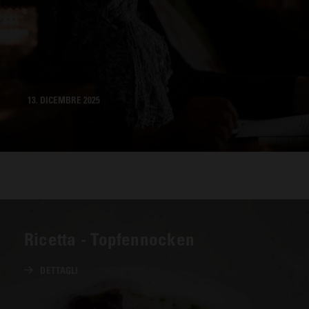
13. DICEMBRE 2025
Ricetta - Topfennocken
DETTAGLI