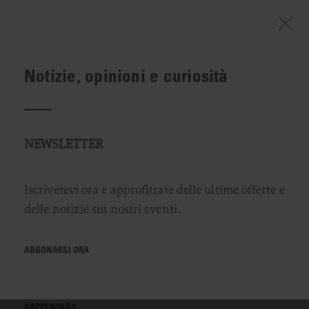
Notizie, opinioni e curiosità
BENVENUTO
INFO & SERVIZI
EVENTS & STORIES
Passatempo
NEWSLETTER
Raccogliamo i momenti positivi. Al 1477
Iscrivetevi ora e approfittate delle ultime offerte e
Reichhalter accadono cose belle, dalle quali
delle notizie sui nostri eventi.
scriviamo storie piacevoli. Fatevi coinvolgere!
ABBONARSI ORA
TUTTE LE OFFERTE
HAPPENINGS