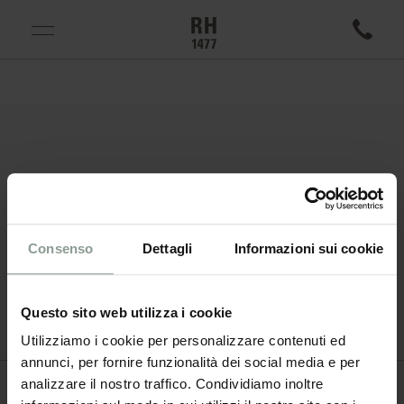
1477 REICHHALTER
VIA MACELLO 2
39011 LANA
ALTO ADIGE / ITALIA
Consenso
Dettagli
Informazioni sui cookie
+39 0473 051 050
INFO@1477REICHHALTER.COM
Questo sito web utilizza i cookie
Utilizziamo i cookie per personalizzare contenuti ed
annunci, per fornire funzionalità dei social media e per
analizzare il nostro traffico. Condividiamo inoltre
NEWSLETTER