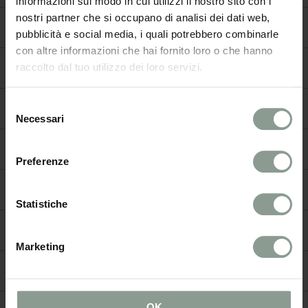
informazioni sul modo in cui utilizzi il nostro sito con i
nostri partner che si occupano di analisi dei dati web,
STAMPA
pubblicità e social media, i quali potrebbero combinarle
con altre informazioni che hai fornito loro o che hanno
raccolto dal tuo utilizzo dei loro servizi.
CARRIERA
Selezione
ACCONTO
Necessari
del
consenso
EDITORIALE
Preferenze
SPOTIFY
Statistiche
INSTAGRAM
Marketing
PRENOTA UN TAVOLO
OK