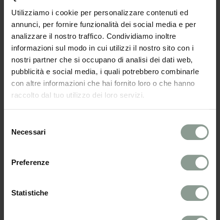
Utilizziamo i cookie per personalizzare contenuti ed
annunci, per fornire funzionalità dei social media e per
analizzare il nostro traffico. Condividiamo inoltre
DATI DI CONTATTO
informazioni sul modo in cui utilizzi il nostro sito con i
nostri partner che si occupano di analisi dei dati web,
pubblicità e social media, i quali potrebbero combinarle
TITOLO*
con altre informazioni che hai fornito loro o che hanno
raccolto dal tuo utilizzo dei loro servizi.
Selezione
Necessari
del
NOME*
consenso
Preferenze
COGNOME*
Statistiche