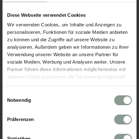
Diese Webseite verwendet Cookies
1477 REICHHALTER
METZGERGASSE 2
Wir verwenden Cookies, um Inhalte und Anzeigen zu
39011 LANA
personalisieren, Funktionen für soziale Medien anbieten
SÜDTIROL / ITALIEN
zu können und die Zugriffe auf unsere Website zu
+39 0473 051 050
analysieren. Außerdem geben wir Informationen zu Ihrer
INFO@1477REICHHALTER.COM
Verwendung unserer Website an unsere Partner für
soziale Medien, Werbung und Analysen weiter. Unsere
Partner führen diese Informationen möglicherweise mit
weiteren Daten zusammen, die Sie ihnen bereitgestellt
haben oder die sie im Rahmen Ihrer Nutzung der Dienste
NEWSLETTER
gesammelt haben.
Einwilligungsauswahl
Notwendig
PRESSE
Präferenzen
KARRIERE
Statistiken