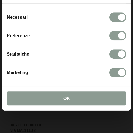
Selezione
Necessari
del
consenso
Utilizzare uno dei seguenti metodi di pagamento
:
Preferenze
powered by
Statistiche
Revocare un acquisto
Marketing
Informazioni sul diritto di recesso
qui
OK
1477 REICHHALTER
VIA MACELLO 2