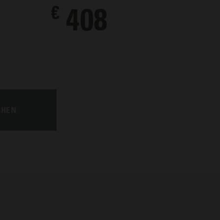
€
408
CHEN