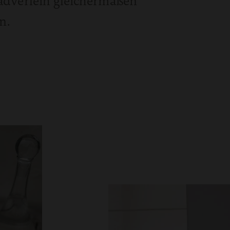
dverleih gleichermaßen
n.