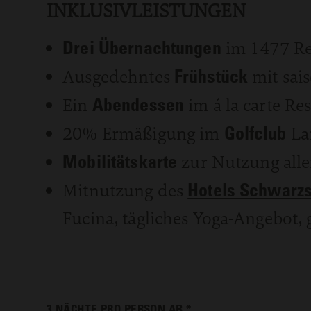
INKLUSIVLEISTUNGEN
Drei Übernachtungen
im 1477 Re
Ausgedehntes
Frühstück
mit sai
Ein
Abendessen
im á la carte Re
20% Ermäßigung im
Golfclub
La
Mobilitätskarte
zur Nutzung aller
Mitnutzung des
Hotels Schwarz
Fucina, tägliches Yoga-Angebot,
3 NÄCHTE
PRO PERSON AB *