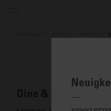
WILLKOMMEN
SCHLAFEN
ANGEBOTE
D
Neuigkei
Dine & Stay
8. AUGUST 2026 - 9. JANUAR 2028