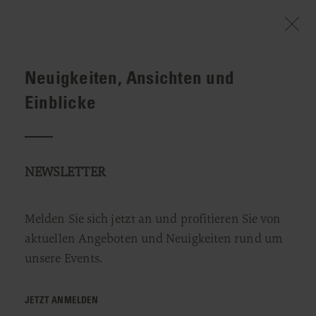
Neuigkeiten, Ansichten und
WILLKOMMEN
INFO & SERVICE
EVENTS & STORIES
"BACK TOGETHER" MIT RESTAURANT MIIL
Einblicke
"Back together" mit Restaurant Miil
NEWSLETTER
27. FEBRUAR 2025
Melden Sie sich jetzt an und profitieren Sie von
aktuellen Angeboten und Neuigkeiten rund um
unsere Events.
JETZT ANMELDEN