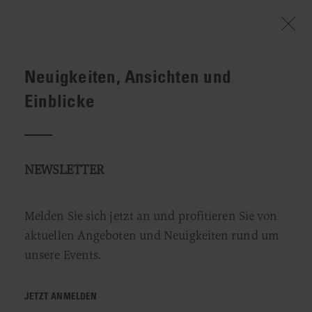
Neuigkeiten, Ansichten und
WILLKOMMEN
INFO & SERVICE
EVENTS & STORIES
EIN HAUS MIT GESCHICHTE
Einblicke
Ein Haus mit Geschichte
NEWSLETTER
Melden Sie sich jetzt an und profitieren Sie von
aktuellen Angeboten und Neuigkeiten rund um
unsere Events.
JETZT ANMELDEN