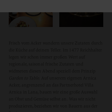
Frisch vom Acker wandern unsere Zutaten durch
die Küche auf deinen Teller. Im 1477 Reichhalter
legen wir schon immer großen Wert auf
regionale, saisonal frische Zutaten und
widmeten diesen Abend speziell dem Prinzip
Garden to Table
. Auf unserem eigenen Arnica
Acker, angrenzend an das Partnerhotel Villa
Arnica in Lana, bauen wir eine große Auswahl
an Obst und Gemüse selbst an. Was wir nicht
produzieren, beziehen wir von Bauern aus der