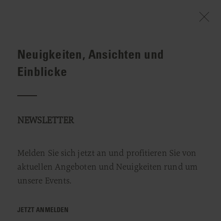
Neuigkeiten, Ansichten und
WILLKOMMEN
INFO & SERVICE
EVENTS & STORIES
GARDEN TO TABLE EXPERIENCE
Einblicke
Garden to Table Experience
8. MAI 2025
NEWSLETTER
Melden Sie sich jetzt an und profitieren Sie von
aktuellen Angeboten und Neuigkeiten rund um
unsere Events.
JETZT ANMELDEN