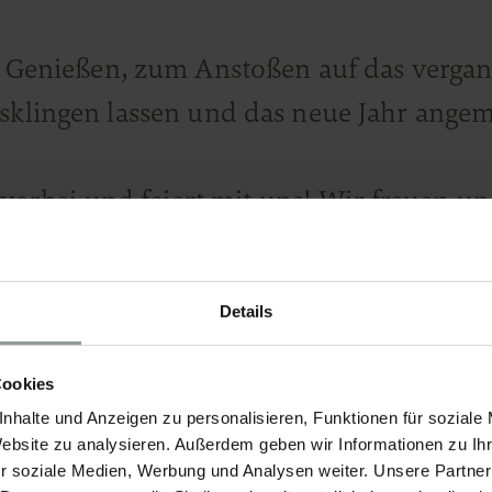
Genießen, zum Anstoßen auf das verga
ausklingen lassen und das neue Jahr ange
rbei und feiert mit uns! Wir freuen un
Details
Cookies
16 Uhr
nhalte und Anzeigen zu personalisieren, Funktionen für soziale
Website zu analysieren. Außerdem geben wir Informationen zu I
r soziale Medien, Werbung und Analysen weiter. Unsere Partner