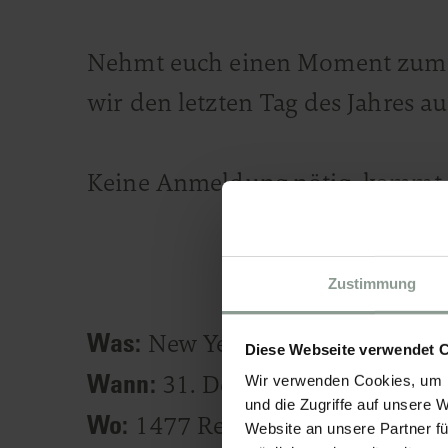
Nehmt euch einen Moment zum 
wir den letzten Tag des Jahres 
Keine Anmeldung nötig, kommt vo
Zustimmung
Was:
New Years Aperitivo 2025
Diese Webseite verwendet 
Wann:
31. Dezember 2025, 10 - 
Wir verwenden Cookies, um I
und die Zugriffe auf unsere 
Wo:
1477 Reichhalter, Lana
Website an unsere Partner fü