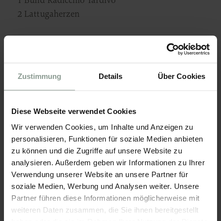
1 Bund Radicchio Tardivo
2 Lattugaherzen
Deko
Brotcroutons
nach belieben Parmesan
Zustimmung
Details
Über Cookies
Zubereitung
Diese Webseite verwendet Cookies
Wir verwenden Cookies, um Inhalte und Anzeigen zu
Zunächst die Austernpilze vorbereiten. Dafür
personalisieren, Funktionen für soziale Medien anbieten
zu können und die Zugriffe auf unsere Website zu
Mehl, Weizenstärke, Olivenöl und Salz in etwas
analysieren. Außerdem geben wir Informationen zu Ihrer
Wasser umrühren, bis es eine öligflüssige Masse
Verwendung unserer Website an unsere Partner für
gibt. Die gesäuberten Austernpilze darin wenden
soziale Medien, Werbung und Analysen weiter. Unsere
und schließlich frittieren.
Partner führen diese Informationen möglicherweise mit
weiteren Daten zusammen, die Sie ihnen bereitgestellt