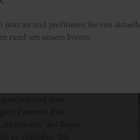
R
h jetzt an und profitieren Sie von aktue
en rund um unsere Events.
 die Parmigiana zu den
 Die Ravioli al plin sind eine
igtaschen und eine
egion Piemont. Plin
 „Abzwicken“ des Teiges
li zu schließen. Die