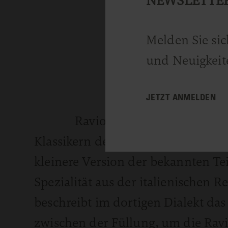
NEWSLETTE
Melden Sie sic
und Neuigkeit
JETZT ANMELDEN
Ravioli gehören ebenso wie
Klassikern der italienischen Küche.
kleinere Version der bekannten Te
Spezialität aus der italienischen R
beschreibt im dortigen Dialekt das
zwischen der Füllung, um die Ravio