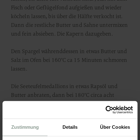
Fisch oder Geflügelfond aufgießen und wieder
köcheln lassen, bis über die Hälfte verkocht ist.
Dann die restliche Butter und Sahne untermixen
und fein absieben. Die Kapern dazugeben.
Den Spargel währenddessen in etwas Butter und
Salz im Ofen bei 160°C ca 15 Minuten schmoren
lassen.
Die Seeteufelmedallions in etwas Rapsöl und
Butter anbraten, dann bei 180°C circa acht
Minuten in den Ofen geben. Danach den Ofen
abstellen, Ofentür öffnen und den Fisch noch
etwa vier Minuten nachziehen lassen.
Zustimmung
Details
Über Cookies
Vor dem Servieren den Seeteufel auf dem