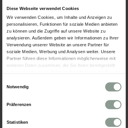
geschmorten Spargel anrichten und mit Beurre
Diese Webseite verwendet Cookies
blanc übergießen.
Wir verwenden Cookies, um Inhalte und Anzeigen zu
personalisieren, Funktionen für soziale Medien anbieten
Guten Appetit!
zu können und die Zugriffe auf unsere Website zu
analysieren. Außerdem geben wir Informationen zu Ihrer
Verwendung unserer Website an unsere Partner für
soziale Medien, Werbung und Analysen weiter. Unsere
Partner führen diese Informationen möglicherweise mit
weiteren Daten zusammen, die Sie ihnen bereitgestellt
haben oder die sie im Rahmen Ihrer Nutzung der Dienste
gesammelt haben.
Einwilligungsauswahl
Notwendig
Präferenzen
Statistiken