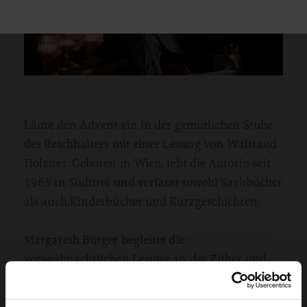
Läute den Advent ein in der gemütlichen Stube
des Reichhalters mit einer Lesung von Waltraud
Holzner. Geboren in Wien, lebt die Autorin seit
1965 in Südtirol und verfasst sowohl Sachbücher
als auch Kinderbücher und Kurzgeschichten.
Margareth Burger begleitet die
vorweihnachtlichen Lesung an der Zither und
schafft eine besinnliche Atmosphäre. In den
Alpen gehört die Zither seit Jahrhunderten zur