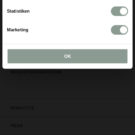
Statistiken
Marketing
1477 REICHHALTER
METZGERGASSE 2
39011 LANA
SÜDTIROL / ITALIEN
OK
+39 0473 051 050
INFO@1477REICHHALTER.COM
NEWSLETTER
PRESSE