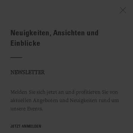
Neuigkeiten, Ansichten und
WILLKOMMEN
INFO & SERVICE
EVENTS & STORIES
ADVENTLESUNG MIT WALTRAUD HOLZNER
Einblicke
Adventlesung mit Waltraud Holzner
NEWSLETTER
13. DEZEMBER 2025
Melden Sie sich jetzt an und profitieren Sie von
aktuellen Angeboten und Neuigkeiten rund um
unsere Events.
JETZT ANMELDEN