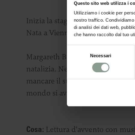
Questo sito web utilizza i c
Utilizziamo i cookie per perso
Inizia la stagione dell’Avvento n
nostro traffico. Condividiamo 
di analisi dei dati web, pubbl
Nata a Vienna, l’autrice vive in A
che hanno raccolto dal tuo uti
Selezione
Margareth Burger arricchisce la l
Necessari
del
consenso
natalizia. Nelle Alpi, la cetra fa
mancare il suo suono delicato. Las
mondo si avvolge in un’attesa sil
Cosa:
Lettura d'avvento con music