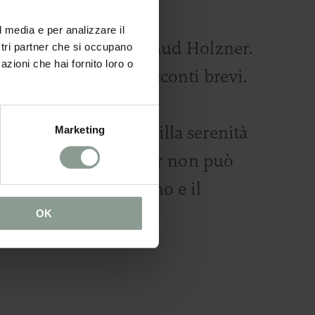
l media e per analizzare il
n una lettura di Waltraud Holzner.
ostri partner che si occupano
azioni che hai fornito loro o
ibri per bambini e racconti brevi.
n’atmosfera di tranquilla serenità
Marketing
, e anche al Reichhalter non può
 i giorni si accorciano e il
OK