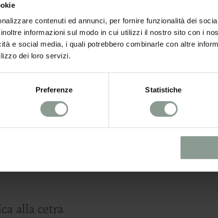
ookie
nalizzare contenuti ed annunci, per fornire funzionalità dei socia
ell’accogliente salotto del Reichhalter co
inoltre informazioni sul modo in cui utilizzi il nostro sito con i n
icità e social media, i quali potrebbero combinarle con altre inform
lto Adige dal 1965 e scrive sia saggi che l
lizzo dei loro servizi.
ettura con la musica alla cetra, creando u
Preferenze
Statistiche
 parte delle tradizioni d’Avvento da secoli
ciati trasportare in un’altra epoca, mentre
enziosa.
a alla cetra